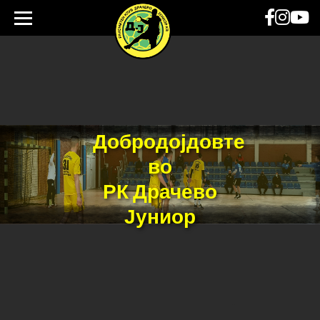
Добродојдовте
во
РК Драчево
Јуниор