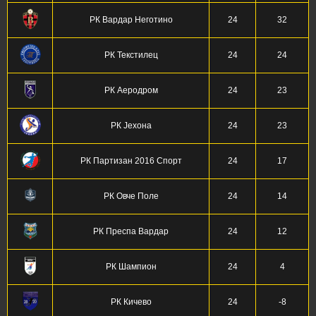
РК Вардар Неготино
24
32
РК Текстилец
24
24
РК Аеродром
24
23
РК Јехона
24
23
РК Партизан 2016 Спорт
24
17
РК Овче Поле
24
14
РК Преспа Вардар
24
12
РК Шампион
24
4
РК Кичево
24
-8